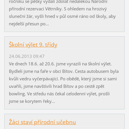
ročníku se pěšky vydali zdolat nedalekou Národní
přírodní rezervaci Větrníky. S ohledem na hrozivý
sluneční žár, vyšli hned v půl osmé ráno od školy, aby
nejdelší přesun po...
Školní výlet 9. třídy
24.06.2013 09:47
Ve dnech 18.6. až 20.6. jsme vyrazili na školní výlet.
Bydleli jsme na faře v obci Bítov. Cesta autobusem byla
kvůli vedru vyčerpávající. Po obědě, který jsme si sami
uvařili, jsme navštívili hrad Bítov a po cestě zpět
bowling. Ve středu nás čekal celodenní výlet, prošli
jsme se korytem řeky...
Žáci staví přírodní učebnu