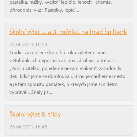
pastelka, nůžky, kvalitní lepidlo, lenoch chemie,
přírodopis, vkz : Pastelky, lepící...
Školní výlet 2. a 3. ročníku na hrad Špilberk
27.06.2013 10:54
Tradici zakončení školního roku výletem jsme
v Bohdalicích neporušili ani my „druháci a třeťáci“ .
„Paní, učitelko, pojedeme někam vlakem“, zažadonily
děti, když jsme se domlouvali. Brno je nádherné město
a je tam spoustu památek, o kterých jsme si s dětmi
vyprávěli. Znaly již...
Školní výlet 8. třídy
25.06.2013 16:45