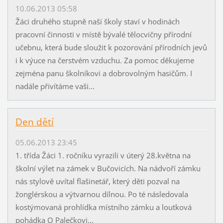
10.06.2013 05:58
Žáci druhého stupně naší školy staví v hodinách
pracovní činnosti v místě bývalé tělocvičny přírodní
učebnu, která bude sloužit k pozorování přírodních jevů
i k výuce na čerstvém vzduchu. Za pomoc děkujeme
zejména panu školníkovi a dobrovolným hasičům. I
nadále přivítáme vaši...
Den dětí
05.06.2013 23:45
1. třída Žáci 1. ročníku vyrazili v úterý 28.května na
školní výlet na zámek v Bučovicích. Na nádvoří zámku
nás stylově uvítal flašinetář, který děti pozval na
žonglérskou a výtvarnou dílnou. Po té následovala
kostýmovaná prohlídka místního zámku a loutková
pohádka O Palečkovi...