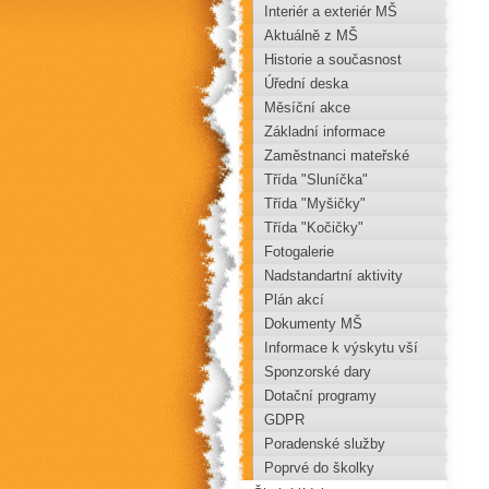
Interiér a exteriér MŠ
Aktuálně z MŠ
Historie a současnost
mateřské školy
Úřední deska
Měsíční akce
Základní informace
Zaměstnanci mateřské
školy
Třída "Sluníčka"
Třída "Myšičky"
Třída "Kočičky"
Fotogalerie
Nadstandartní aktivity
Plán akcí
Dokumenty MŠ
Informace k výskytu vší
Sponzorské dary
Dotační programy
GDPR
Poradenské služby
Poprvé do školky