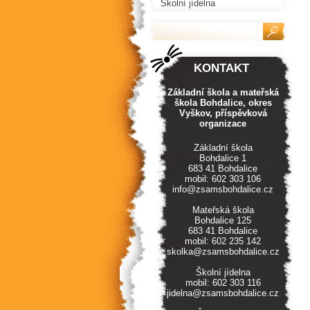
Školní jídelna
KONTAKT
Základní škola a mateřská
škola Bohdalice, okres
Vyškov, příspěvková
organizace
Základní škola
Bohdalice 1
683 41 Bohdalice
mobil: 602 303 106
info@zsamsbohdalice.cz
Mateřská škola
Bohdalice 125
683 41 Bohdalice
mobil: 602 235 142
skolka@zsamsbohdalice.cz
Školní jídelna
mobil: 602 303 116
jidelna@zsamsbohdalice.cz