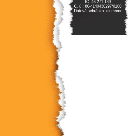
IČ: 46 271 139
Č. ú.: 86-4140430297/0100
Datová schránka: ciumbmr