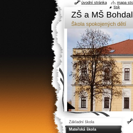
úvodní stránka
mapa str
tisk
ZŠ a MŠ Bohdal
Škola spokojených dětí
Základní škola
Mateřská škola