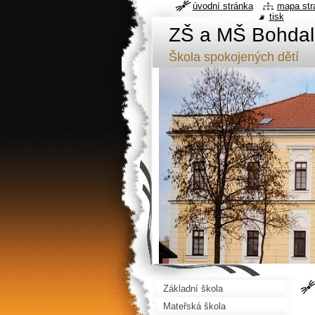
úvodní stránka
mapa str
tisk
ZŠ a MŠ Bohdal
Škola spokojených dětí
Základní škola
Mateřská škola