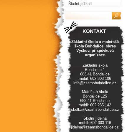
Školní jídelna
KONTAKT
Základní škola a mateřská
škola Bohdalice, okres
Vyškov, příspěvková
organizace
Základní škola
Bohdalice 1
683 41 Bohdalice
mobil: 602 303 106
info@zsamsbohdalice.cz
Mateřská škola
Bohdalice 125
683 41 Bohdalice
mobil: 602 235 142
skolka@zsamsbohdalice.cz
Školní jídelna
mobil: 602 303 116
jidelna@zsamsbohdalice.cz