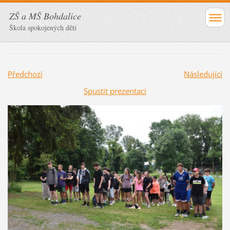
ZŠ a MŠ Bohdalice
Škola spokojených dětí
Předchozí
Následující
Spustit prezentaci