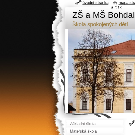
úvodní stránka
mapa str
tisk
ZŠ a MŠ Bohdal
Škola spokojených dětí
Základní škola
Mateřská škola