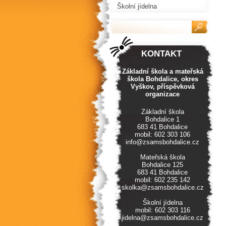
Školní jídelna
KONTAKT
Základní škola a mateřská
škola Bohdalice, okres
Vyškov, příspěvková
organizace
Základní škola
Bohdalice 1
683 41 Bohdalice
mobil: 602 303 106
info@zsamsbohdalice.cz
Mateřská škola
Bohdalice 125
683 41 Bohdalice
mobil: 602 235 142
skolka@zsamsbohdalice.cz
Školní jídelna
mobil: 602 303 116
jidelna@zsamsbohdalice.cz