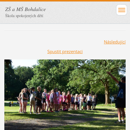
ZŠ a MŠ Bohdalice
Škola spokojených dětí
Následující
Spustit prezentaci