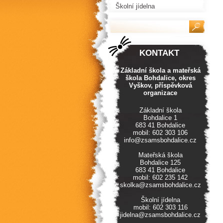
Školní jídelna
KONTAKT
Základní škola a mateřská
škola Bohdalice, okres
Vyškov, příspěvková
organizace
Základní škola
Bohdalice 1
683 41 Bohdalice
mobil: 602 303 106
info@zsamsbohdalice.cz
Mateřská škola
Bohdalice 125
683 41 Bohdalice
mobil: 602 235 142
skolka@zsamsbohdalice.cz
Školní jídelna
mobil: 602 303 116
jidelna@zsamsbohdalice.cz