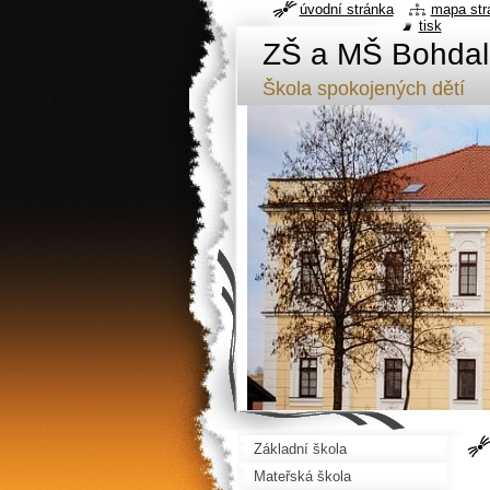
úvodní stránka
mapa str
tisk
ZŠ a MŠ Bohdal
Škola spokojených dětí
Základní škola
Mateřská škola