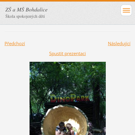
ZŠ a MŠ Bohdalice
Škola spokojených dětí
Předchozí
Následující
Spustit prezentaci