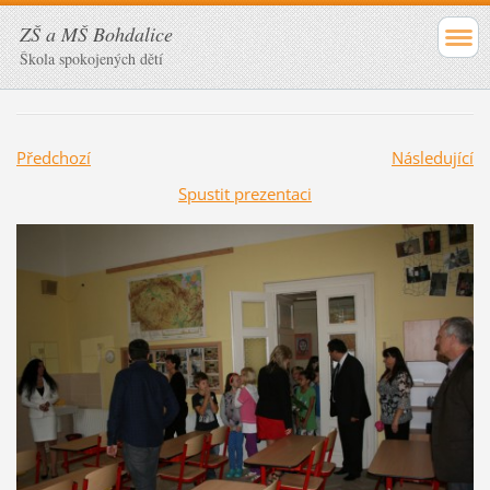
ZŠ a MŠ Bohdalice
Škola spokojených dětí
Předchozí
Následující
Spustit prezentaci