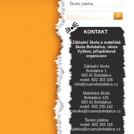
Školní jídelna
KONTAKT
Základní škola a mateřská
škola Bohdalice, okres
Vyškov, příspěvková
organizace
Základní škola
Bohdalice 1
683 41 Bohdalice
mobil: 602 303 106
info@zsamsbohdalice.cz
Mateřská škola
Bohdalice 125
683 41 Bohdalice
mobil: 602 235 142
skolka@zsamsbohdalice.cz
Školní jídelna
mobil: 602 303 116
jidelna@zsamsbohdalice.cz