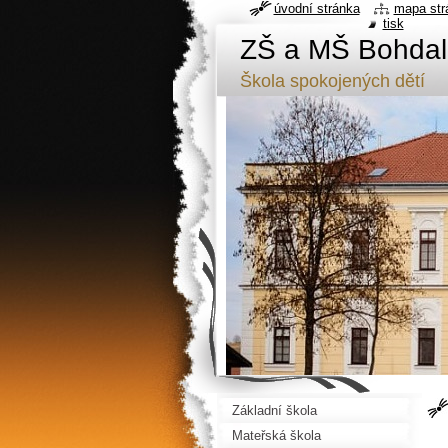
úvodní stránka
mapa str
tisk
ZŠ a MŠ Bohdal
Škola spokojených dětí
Základní škola
Mateřská škola