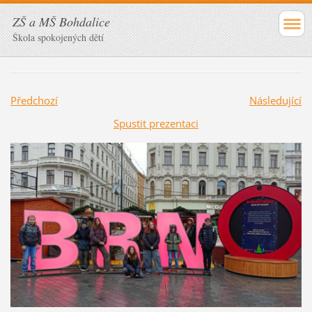
ZŠ a MŠ Bohdalice
Škola spokojených dětí
Předchozí
Následující
Spustit prezentaci