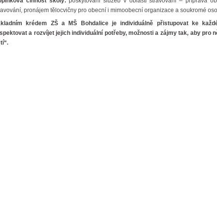
plňková činnost školy:
poskytování služeb v oblasti stravování – příprava 
ravování, pronájem tělocvičny pro obecní i mimoobecní organizace a soukromé oso
ákladním krédem ZŠ a MŠ Bohdalice je individuálně přistupovat ke každ
spektovat a rozvíjet jejich individuální potřeby, možnosti a zájmy tak, aby pr
ětí“.