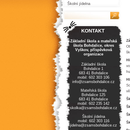
Školní jídelna
KONTAKT
Zá
Základní škola a mateřská
škola Bohdalice, okres
Ob
Vyškov, příspěvková
šk
organizace
H
Základní škola
vo
Bohdalice 1
hu
683 41 Bohdalice
mobil: 602 303 106
Hl
info@zsamsbohdalice.cz
So
Mateřská škola
vě
Bohdalice 125
683 41 Bohdalice
Šk
mobil: 602 235 142
Šk
skolka@zsamsbohdalice.cz
Šk
Školní jídelna
mobil: 602 303 116
Šk
jidelna@zsamsbohdalice.cz