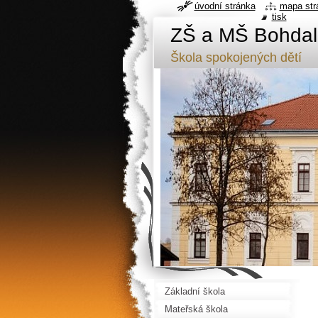
úvodní stránka
mapa str
tisk
ZŠ a MŠ Bohdal
Škola spokojených dětí
Základní škola
Mateřská škola