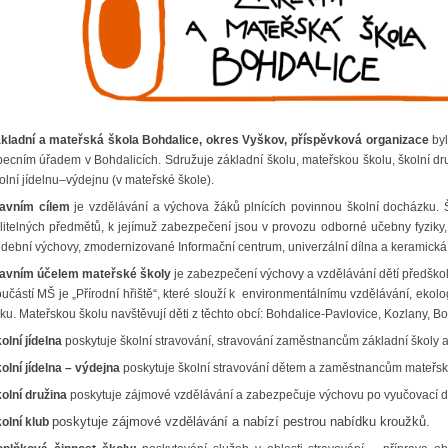
kladní a mateřská škola Bohdalice, okres Vyškov, příspěvková organizace
byl
ecním úřadem v Bohdalicích. Sdružuje základní školu, mateřskou školu, školní druž
olní jídelnu–výdejnu (v mateřské škole).
lavním cílem
je vzdělávání a výchova žáků plnících povinnou školní docházku.
litelných předmětů, k jejímuž zabezpečení jsou v provozu odborné učebny fyziky,
dební výchovy, zmodernizované Informační centrum, univerzální dílna a keramická d
avním účelem mateřské školy
je zabezpečení výchovy a vzdělávání dětí předškol
učástí MŠ je „Přírodní hřiště“, které slouží k environmentálnímu vzdělávání, ekol
ku. Mateřskou školu navštěvují děti z těchto obcí: Bohdalice-Pavlovice, Kozlany, B
olní jídelna
poskytuje školní stravování, stravování zaměstnancům základní školy a
olní jídelna – výdejna
poskytuje školní stravování dětem a zaměstnancům mateřské
olní družina
poskytuje zájmové vzdělávání a zabezpečuje výchovu po vyučovací do
poskytuje zájmové vzdělávání a nabízí pestrou nabídku kroužků.
olní klub