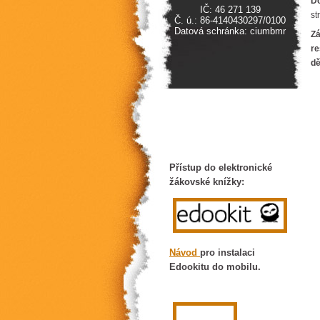
Do
IČ: 46 271 139
st
Č. ú.: 86-4140430297/0100
Datová schránka: ciumbmr
Z
re
d
Přístup do elektronické
žákovské knížky:
Návod
pro instalaci
Edookitu do mobilu.