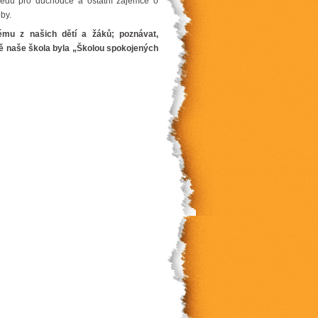
obědů pro důchodce a ostatní zájemce o
by.
ému z našich dětí a žáků; poznávat,
o ně naše škola byla „Školou spokojených