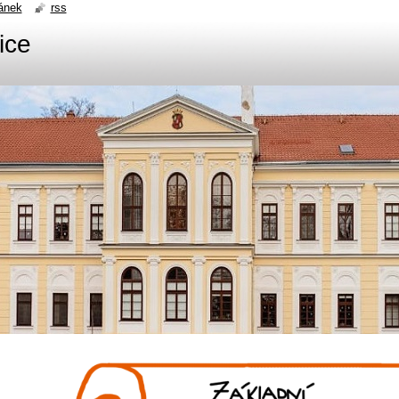
ánek
rss
ice