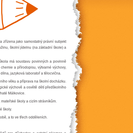
a zřízena jako samostatný právní subjekt
inu, školní jídelnu (na základní škole) a
 Škola má soustavu povinných a povinně
 chemie a přírodopisu, výtvarné výchovy,
ílna, jazyková laboratoř a tělocvična.
ního věku a příprava na školní docházku.
ogické výchově a osvětě dětí předškolního
ohaté Málkovice.
 mateřské školy a cizím strávníkům.
 školy.
bě, a to ve třech odděleních.